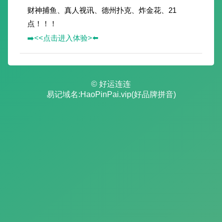
财神捕鱼、真人视讯、德州扑克、炸金花、21
点！！！
➡️<<点击进入体验>⬅️
© 好运连连
易记域名:HaoPinPai.vip(好品牌拼音)